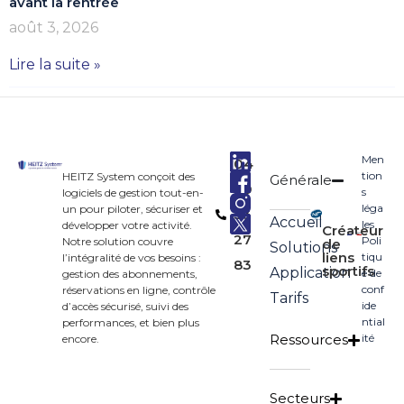
avant la rentrée
août 3, 2026
Lire la suite »
Men
04
tion
HEITZ System conçoit des
Générale
90
s
logiciels de gestion tout-en-
léga
un pour piloter, sécuriser et
33
Accueil
les
développer votre activité.
Créateur
27
Poli
Notre solution couvre
de
Solutions
liens
tiqu
l’intégralité de vos besoins :
83
sportifs
Application
e de
gestion des abonnements,
conf
réservations en ligne, contrôle
Tarifs
ide
d’accès sécurisé, suivi des
ntial
performances, et bien plus
Ressources
ité
encore.
Secteurs