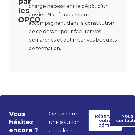
par
charge nécessitent le dépôt d’un
les
dossier
. Nos équipes vous
OPCO
accompagnent dans la constitution
de ce dossier pour faciliter vos
démarches et optimiser vos budgets
de formation.
Vous
Optez pour
Réserver
Nous
votre
contact
hésitez
une solution
démo
encore ?
complète et