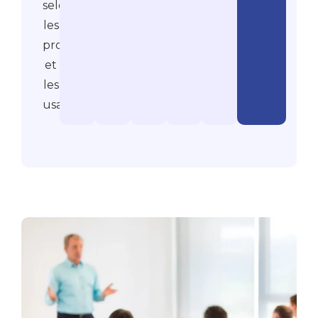
selon
les
profils
et
les
usages.