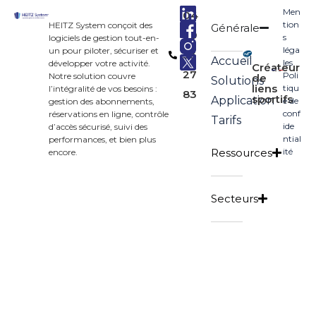
Men
04
tion
HEITZ System conçoit des
Générale
90
s
logiciels de gestion tout-en-
léga
un pour piloter, sécuriser et
33
Accueil
les
développer votre activité.
Créateur
27
Poli
Notre solution couvre
de
Solutions
liens
tiqu
l’intégralité de vos besoins :
83
sportifs
Application
e de
gestion des abonnements,
conf
réservations en ligne, contrôle
Tarifs
ide
d’accès sécurisé, suivi des
ntial
performances, et bien plus
Ressources
ité
encore.
Secteurs