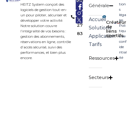
04
tion
HEITZ System conçoit des
Générale
90
s
logiciels de gestion tout-en-
léga
un pour piloter, sécuriser et
33
Accueil
les
développer votre activité.
Créateur
27
Poli
Notre solution couvre
de
Solutions
liens
tiqu
l’intégralité de vos besoins :
83
sportifs
Application
e de
gestion des abonnements,
conf
réservations en ligne, contrôle
Tarifs
ide
d’accès sécurisé, suivi des
ntial
performances, et bien plus
Ressources
ité
encore.
Secteurs