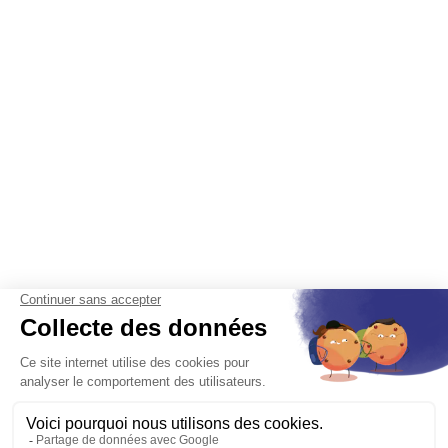
fréquentation avec un logiciel GRC
patinoire intégré.
Vous adaptez les accès selon les zones
(piste, vestiaires, location de matériel)
grâce au système d’accès patinoire.
Vous garantissez une fluidité optimale
même en période d’affluence avec un
contrôle d’accès patinoire intelligent.
Grâce au contrôle d’accès patinoire, vous
améliorez la sécurité, limitez les erreurs et
offrez une meilleure expérience aux
usagers.
Une gestion des
abonnements patinoire
simple et automatisée