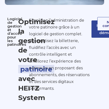
Logiciel
Optimisez
Simplifiez l’administration de
de
Réser
con
gestion
votre patinoire grâce à un
votr
la
et
dém
d’accès
logiciel de gestion complet.
pour
gestion
les
Automatisez la billetterie,
patinoires
fluidifiez l’accès avec un
de
contrôle intelligent et
votre
améliorez l’expérience des
patinoire
patineurs en proposant des
abonnements, des réservations
avec
et des services digitaux
HEITZ
performants.
System