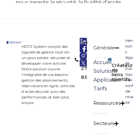
pour garantir la sécurité, la fluidité d’accès
et la satisfaction des usagers. Avec HEITZ
System, vous profitez d’un logiciel de
gestion patinoire qui automatise tous vos
processus : contrôle d’accès patinoire,
Men
04
gestion des abonnements patinoire,
tion
HEITZ System conçoit des
Générale
90
s
logiciels de gestion tout-en-
location de matériel, organisation
léga
un pour piloter, sécuriser et
33
Accueil
d’événements, et bien plus. Grâce à une
les
développer votre activité.
Créateur
27
Poli
Notre solution couvre
de
Solutions
automatisation patinoire avancée, vous
liens
tiqu
l’intégralité de vos besoins :
83
sportifs
Application
e de
gestion des abonnements,
gagnez en efficacité tout en offrant une
conf
réservations en ligne, contrôle
Tarifs
expérience optimale aux patineurs.
ide
d’accès sécurisé, suivi des
ntial
performances, et bien plus
Ressources
ité
encore.
Un logiciel de gestion
Secteurs
patinoire pour tout
centraliser efficacement