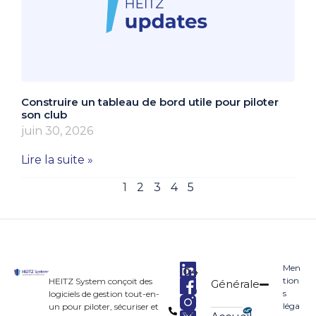
Construire un tableau de bord utile pour piloter
son club
juin 30, 2026
Lire la suite »
1
2
3
4
5
Men
04
tion
HEITZ System conçoit des
Générale
90
s
logiciels de gestion tout-en-
léga
un pour piloter, sécuriser et
33