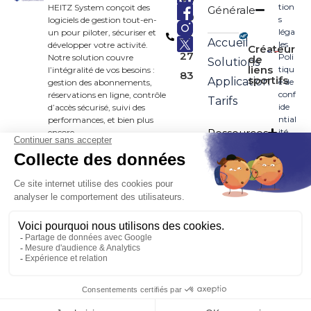
tion
HEITZ System conçoit des
Générale
90
s
logiciels de gestion tout-en-
léga
un pour piloter, sécuriser et
33
Accueil
les
développer votre activité.
Créateur
27
Poli
Notre solution couvre
de
Solutions
liens
tiqu
l’intégralité de vos besoins :
83
sportifs
Application
e de
gestion des abonnements,
conf
réservations en ligne, contrôle
Tarifs
ide
d’accès sécurisé, suivi des
ntial
performances, et bien plus
Ressources
ité
encore.
Secteurs