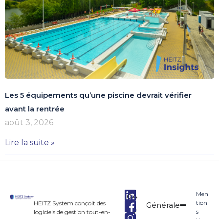
Les 5 équipements qu’une piscine devrait vérifier
avant la rentrée
août 3, 2026
Lire la suite »
Men
04
tion
HEITZ System conçoit des
Générale
90
s
logiciels de gestion tout-en-