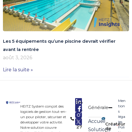
Les 5 équipements qu’une piscine devrait vérifier
avant la rentrée
août 3, 2026
Lire la suite »
Men
04
tion
HEITZ System conçoit des
Générale
90
s
logiciels de gestion tout-en-
léga
un pour piloter, sécuriser et
33
Accueil
les
développer votre activité.
Créateur
27
Poli
Notre solution couvre
de
Solutions