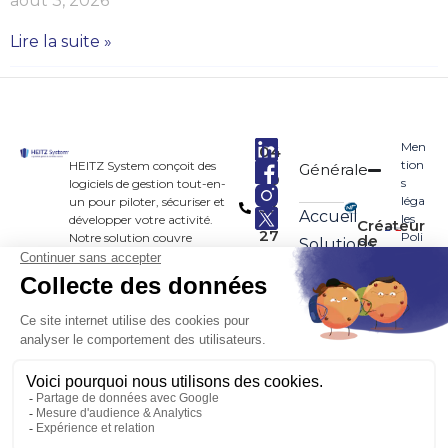
août 3, 2026
Lire la suite »
Men
04
tion
HEITZ System conçoit des
Générale
90
s
logiciels de gestion tout-en-
léga
un pour piloter, sécuriser et
33
Accueil
les
développer votre activité.
Créateur
27
Poli
Notre solution couvre
de
Solutions
liens
tiqu
l’intégralité de vos besoins :
83
sportifs
Application
e de
gestion des abonnements,
conf
réservations en ligne, contrôle
Tarifs
ide
d’accès sécurisé, suivi des
ntial
performances, et bien plus
Ressources
ité
encore.
Secteurs