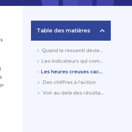
Table des matières
és
Quand le ressenti devient un piège
Les indicateurs qui comptent vraiment
t
Les heures creuses cachent souvent des opportunités
s
Des chiffres à l’action
er
Voir au-delà des résultats