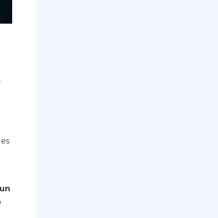
.
ges
 un
e