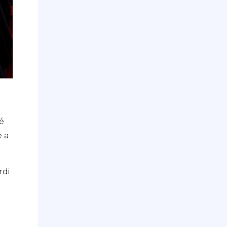
té
e a
rdi